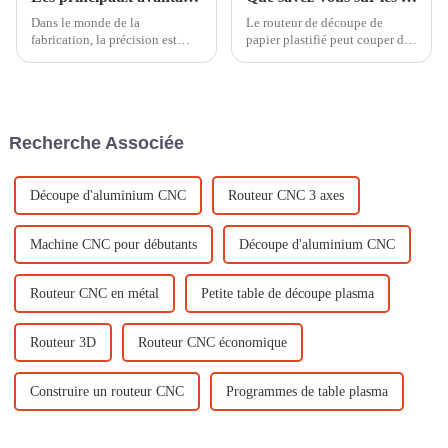
Dans le monde de la
Le routeur de découpe de
fabrication, la précision est
papier plastifié peut couper du
primordiale. Que vous créiez
cuir, du cuir PU, du tissu, du
des designs complexes ou
plexiglas, du plastique, du
produisiez de grandes quantités
caoutchouc, de la résine époxy,
de produits en acrylique, la
de l'acrylique, du papier, de la
précision de votre découpe
laine, des produits en bambou,
Recherche Associée
laser acrylique…
des plaques bicolores, des
plaques ABC, des plaques
PVC...
Découpe d'aluminium CNC
Routeur CNC 3 axes
Machine CNC pour débutants
Découpe d'aluminium CNC
Routeur CNC en métal
Petite table de découpe plasma
Routeur 3D
Routeur CNC économique
Construire un routeur CNC
Programmes de table plasma