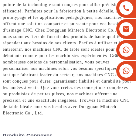
pointe de la technologie sont conçues pour allier précision et
efficacité. Parfaites pour la fabrication à petite échelle, le
prototypage et les applications pédagogiques, nos machines
offrent une solution compacte et puissante pour vos besoins
d'usinage CNC. Chez Dongguan Mintech Electronic Co., Ltd.,
nous sommes fiers de fournir des produits de haute qualité qui
répondent aux besoins de nos clients. Faciles à utiliser et à
+8613825779334
entretenir, nos machines CNC de table sont idéales pour les
débutants comme pour les machinistes expérimentés. Grâce à nos
+16266628193
nombreuses options de personnalisation, vous pouvez
personnaliser nos machines selon vos besoins spécifiques. En
tant que fabricant leader du secteur, nos machines CNC de table
sont conçues pour durer, garantissant fiabilité et durabilité pour
les années à venir. Que vous créiez des conceptions complexes
ou produisiez de petites pièces, nos machines offrent une
précision et une exactitude inégalées. Trouvez la machine CNC
de table idéale pour vos besoins avec Dongguan Mintech
Electronic Co., Ltd.
Produits Connexes