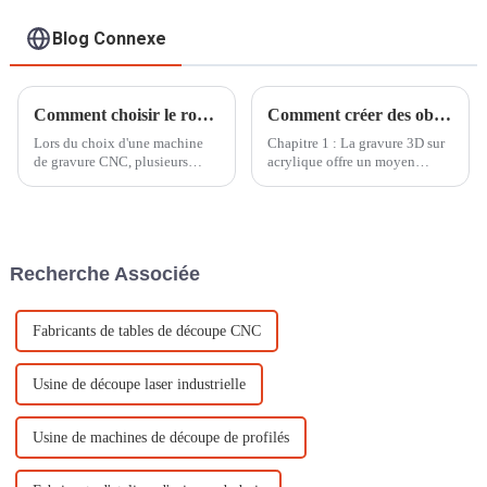
Blog Connexe
Comment choisir le routeur CNC adapté à vos besoins ?
Comment créer des objets artisanaux en gravure acrylique 3D à l'aide d'une machine de gravure CNC
Lors du choix d'une machine
Chapitre 1 : La gravure 3D sur
de gravure CNC, plusieurs
acrylique offre un moyen
facteurs et considérations clés
exceptionnel de créer des
doivent être pris en compte
motifs complexes et
pour garantir qu'elle répond à
multicouches, riches en
vos besoins et exigences
profondeur et en relief.
spécifiques.
L'utilisation d'une machine de
Recherche Associée
gravure CNC permet une
gravure précise et automatisée.
Fabricants de tables de découpe CNC
Usine de découpe laser industrielle
Usine de machines de découpe de profilés