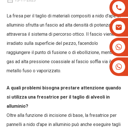
13-11-2023
La fresa per il taglio di materiali compositi a nido d'ape in
alluminio sfrutta un fascio ad alta densità di potenza che
attraversa il sistema di percorso ottico. Il fascio viene
irradiato sulla superficie del pezzo, facendolo
+8613825779334
raggiungere il punto di fusione o di ebollizione, mentre il
+16266628193
gas ad alta pressione coassiale al fascio soffia via il
metallo fuso o vaporizzato.
A quali problemi bisogna prestare attenzione quando
si utilizza una fresatrice per il taglio di alveoli in
alluminio?
Oltre alla funzione di incisione di base, la fresatrice per
pannelli a nido d'ape in alluminio può anche eseguire tagli