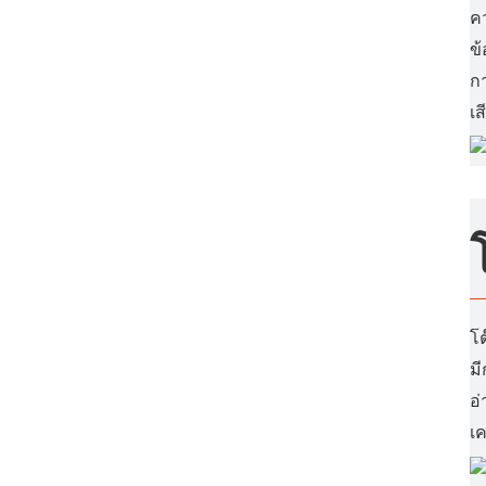
ค
ข
ก
เส
โ
มี
อ่
เค