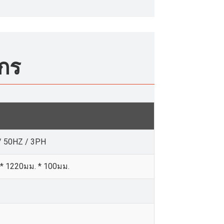
ักร
/ 50HZ / 3PH
* 1220มม. * 100มม.