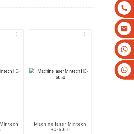
+8613825779334
+16266628193
 Mintech
Machine laser Mintech
0
HC-6050