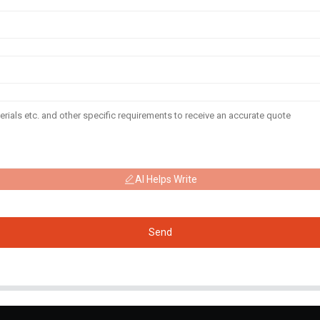
AI Helps Write
Send