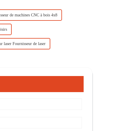
sseur de machines CNC à bois 4x8
isirs
r laser Fournisseur de laser