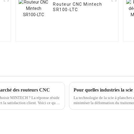
Routeur CNC Mintech
SR100-LTC
arché des routeurs CNC
Pour quelles industries la scie 
choisir MINTECH ? La réponse réside
La technologie de la scie à planches 
 la satisfaction client. Voici ce qui
minimiser la déformation du traitemen
le gaspillage de matériaux. Quels pro