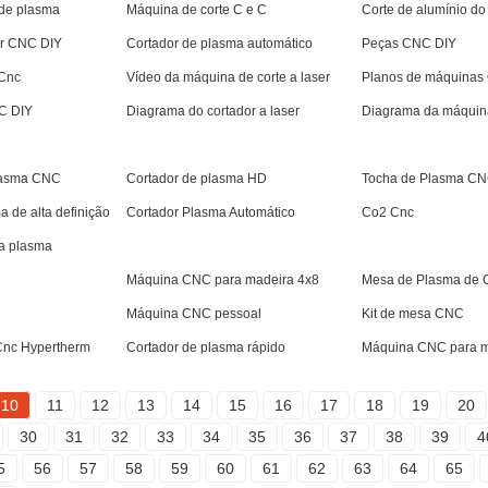
 de plasma
Máquina de corte C e C
Corte de alumínio d
or CNC DIY
Cortador de plasma automático
Peças CNC DIY
 Cnc
Vídeo da máquina de corte a laser
Planos de máquinas
C DIY
Diagrama do cortador a laser
Diagrama da máquina
lasma CNC
Cortador de plasma HD
Tocha de Plasma C
a de alta definição
Cortador Plasma Automático
Co2 Cnc
 a plasma
Máquina CNC para madeira 4x8
Mesa de Plasma de 
Máquina CNC pessoal
Kit de mesa CNC
Cnc Hypertherm
Cortador de plasma rápido
Máquina CNC para ma
10
11
12
13
14
15
16
17
18
19
20
30
31
32
33
34
35
36
37
38
39
4
5
56
57
58
59
60
61
62
63
64
65