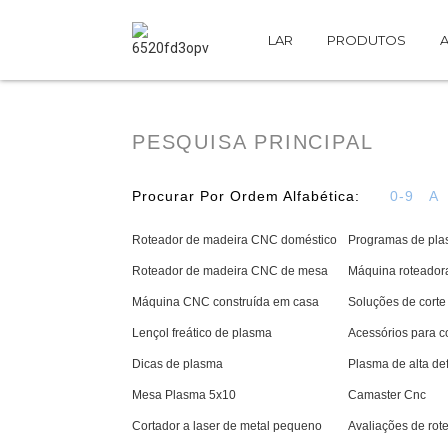
LAR
PRODUTOS
A
PESQUISA PRINCIPAL
Procurar Por Ordem Alfabética:
0-9
A
Roteador de madeira CNC doméstico
Programas de pl
Roteador de madeira CNC de mesa
Máquina roteado
Máquina CNC construída em casa
Soluções de corte 
Lençol freático de plasma
Acessórios para c
Dicas de plasma
Plasma de alta de
Mesa Plasma 5x10
Camaster Cnc
Cortador a laser de metal pequeno
Avaliações de ro