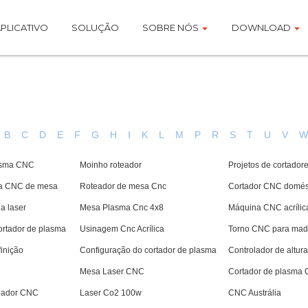
PLICATIVO
SOLUÇÃO
SOBRE NÓS
DOWNLOAD
B
C
D
E
F
G
H
I
K
L
M
P
R
S
T
U
V
asma CNC
Moinho roteador
Projetos de cortador
ra CNC de mesa
Roteador de mesa Cnc
Cortador CNC domés
a laser
Mesa Plasma Cnc 4x8
Máquina CNC acrílic
ortador de plasma
Usinagem Cnc Acrílica
Torno CNC para mad
finição
Configuração do cortador de plasma
Controlador de altura
Mesa Laser CNC
Cortador de plasma
teador CNC
Laser Co2 100w
CNC Austrália