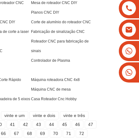
o roteador CNC
Mesa de roteador CNC DIY
Planos CNC DIY
 CNC DIY
Corte de alumínio do roteador CNC
 de corte a laser
Fabricação de sinalização CNC
Roteador CNC para fabricação de
+8613825779334
NC
sinais
+16266628193
Controlador de Plasma
Corte Rápido
Máquina roteadora CNC 4x8
Máquina CNC de mesa
deira de 5 eixos
Casa Roteador Cnc Hobby
vinte e um
vinte e dois
vinte e três
0
41
42
43
44
45
46
47
66
67
68
69
70
71
72