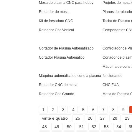
Mesa de plasma CNC para hobby
Projetos de mesa
Roteador de mesa
Planos de rotead
Kit de fresadora CNC
Tocha de Plasma
Roteador Cnc Vertical
Componentes CN
Cortador de Plasma Automatizado
Controlador de P
Cortador Plasma Automático
Cortador de plasm
Máquina de corte
Máquina automática de corte a plasma
funcionando
Roteador CNC de mesa
CNC EUA
Roteador Cnc Grande
Mesa de Plasma 
1
2
3
4
5
6
7
8
9
vinte e quatro
25
26
27
28
29
48
49
50
51
52
53
54
5