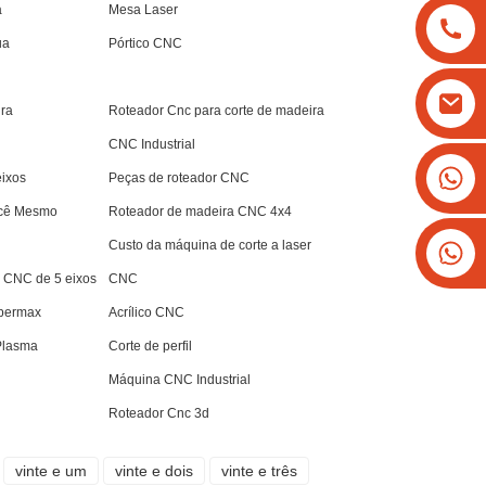
a
Mesa Laser
ua
Pórtico CNC
ra
Roteador Cnc para corte de madeira
CNC Industrial
+8613825779334
ixos
Peças de roteador CNC
+16266628193
ocê Mesmo
Roteador de madeira CNC 4x4
Custo da máquina de corte a laser
 CNC de 5 eixos
CNC
upermax
Acrílico CNC
 Plasma
Corte de perfil
Máquina CNC Industrial
Roteador Cnc 3d
vinte e um
vinte e dois
vinte e três