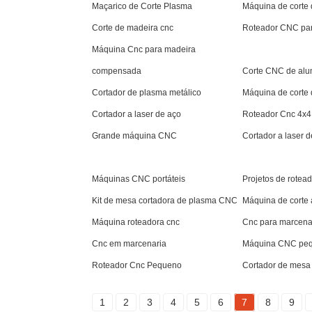
Maçarico de Corte Plasma
Máquina de corte d
Corte de madeira cnc
Roteador CNC par
Máquina Cnc para madeira
compensada
Corte CNC de alu
Cortador de plasma metálico
Máquina de corte 
Cortador a laser de aço
Roteador Cnc 4x4
Grande máquina CNC
Cortador a laser 
Máquinas CNC portáteis
Projetos de rotea
Kit de mesa cortadora de plasma CNC
Máquina de corte 
Máquina roteadora cnc
Cnc para marcena
Cnc em marcenaria
Máquina CNC peq
Roteador Cnc Pequeno
Cortador de mesa
1
2
3
4
5
6
7
8
9