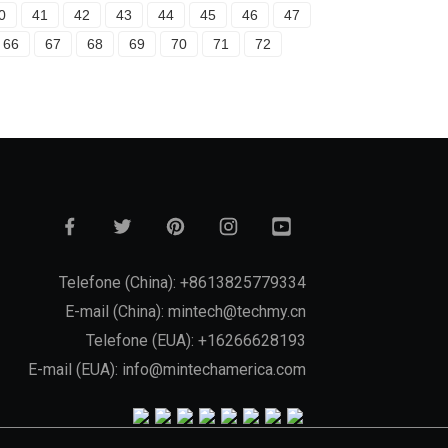
0
41
42
43
44
45
46
47
66
67
68
69
70
71
72
Telefone (China): +8613825779334
E-mail (China): mintech@techmy.cn
Telefone (EUA): +16266628193
E-mail (EUA): info@mintechamerica.com