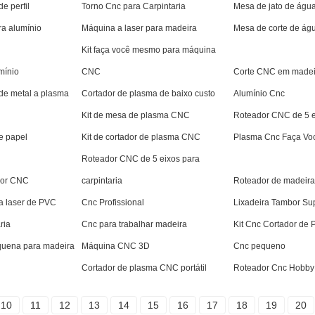
e perfil
Torno Cnc para Carpintaria
Mesa de jato de águ
a alumínio
Máquina a laser para madeira
Mesa de corte de ág
Kit faça você mesmo para máquina
mínio
CNC
Corte CNC em madei
de metal a plasma
Cortador de plasma de baixo custo
Alumínio Cnc
Kit de mesa de plasma CNC
Roteador CNC de 5 e
de papel
Kit de cortador de plasma CNC
Plasma Cnc Faça V
Roteador CNC de 5 eixos para
dor CNC
carpintaria
Roteador de madeira
a laser de PVC
Cnc Profissional
Lixadeira Tambor S
ria
Cnc para trabalhar madeira
Kit Cnc Cortador de
uena para madeira
Máquina CNC 3D
Cnc pequeno
Cortador de plasma CNC portátil
Roteador Cnc Hobby
10
11
12
13
14
15
16
17
18
19
20