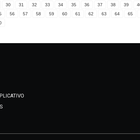
30
31
32
33
34
35
36
37
38
39
4
5
56
57
58
59
60
61
62
63
64
65
0
PLICATIVO
S