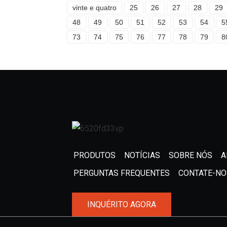
vinte e quatro
25
26
27
28
29
48
49
50
51
52
53
54
5
73
74
75
76
77
78
79
8
PRODUTOS
NOTÍCIAS
SOBRE NÓS
A
PERGUNTAS FREQUENTES
CONTATE-NO
INQUÉRITO AGORA