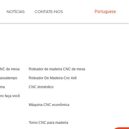
NOTÍCIAS
CONTATE-NOS
Portuguese
W
CNC de mesa
Roteador de madeira CNC de mesa
passatempo
Roteador De Madeira Cnc 4x8
sma
CNC doméstico
nc faça você
Máquina CNC econômica
Torno CNC para madeira