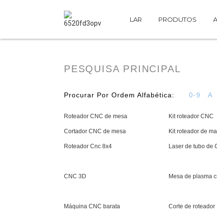
LAR
PRODUTOS
A
PESQUISA PRINCIPAL
Procurar Por Ordem Alfabética:
0-9
A
Roteador CNC de mesa
Kit roteador CNC
Cortador CNC de mesa
Kit roteador de ma
Roteador Cnc 8x4
Laser de tubo de
CNC 3D
Mesa de plasma c
Máquina CNC barata
Corte de roteador