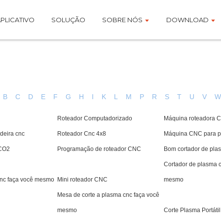
PLICATIVO
SOLUÇÃO
SOBRE NÓS
DOWNLOAD
B
C
D
E
F
G
H
I
K
L
M
P
R
S
T
U
V
Roteador Computadorizado
Máquina roteadora 
deira cnc
Roteador Cnc 4x8
Máquina CNC para 
 CO2
Programação de roteador CNC
Bom cortador de pla
Cortador de plasma c
nc faça você mesmo
Mini roteador CNC
mesmo
Mesa de corte a plasma cnc faça você
mesmo
Corte Plasma Portátil