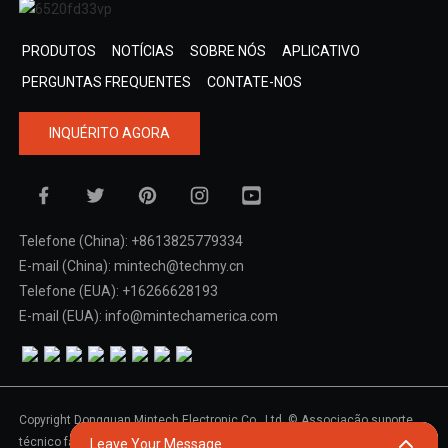
PRODUTOS
NOTÍCIAS
SOBRE NÓS
APLICATIVO
PERGUNTAS FREQUENTES
CONTATE-NOS
INQUÉRITO AGORA
Telefone (China): +8613825779334
E-mail (China): mintech@techmy.cn
Telefone (EUA): +16266628193
E-mail (EUA): info@mintechamerica.com
Copyright Dongguan Mintech Electronic Co., Ltd. © Associação suporte
Mapa do site,
SitemapTrans,
Pesquisa principal
técnico fácil.
Leave Your Message