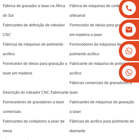
Fábrica de gravador a laser na África
Fábrica de máquinas de corte a laser
do Sul
artesanal
Fabricantes de definição de roteador
Fornecedor de ideias para gravação
CNC
em madeira a laser
Fábricas de máquinas de polimento
Fornecedores de máquinas de
+8613825779334
acrílico
polimento acrílico
+16266628193
Fornecedor de ideias para gravação a
Fabricante de máquina de polimento
laser em madeira
acrílico
Fábricas comerciais de gravadores a
Descrição do roteador CNC Fabricante
laser
Fornecedores de gravadores a laser
Fabricantes de máquinas de gravação
comerciais
a laser
Fabricantes de cortadores a laser de
Fábricas de acrílico para polimento de
mesa
diamante