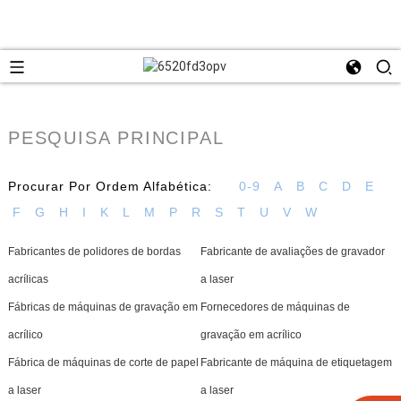
PESQUISA PRINCIPAL
Procurar Por Ordem Alfabética:
0-9
A
B
C
D
E
F
G
H
I
K
L
M
P
R
S
T
U
V
W
Fabricantes de polidores de bordas
Fabricante de avaliações de gravador
acrílicas
a laser
Fábricas de máquinas de gravação em
Fornecedores de máquinas de
acrílico
gravação em acrílico
Fábrica de máquinas de corte de papel
Fabricante de máquina de etiquetagem
a laser
a laser