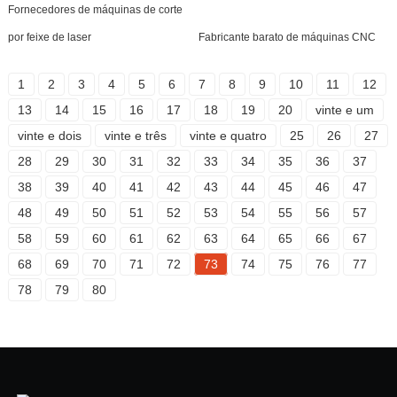
Fornecedores de máquinas de corte
por feixe de laser
Fabricante barato de máquinas CNC
1
2
3
4
5
6
7
8
9
10
11
12
13
14
15
16
17
18
19
20
vinte e um
vinte e dois
vinte e três
vinte e quatro
25
26
27
28
29
30
31
32
33
34
35
36
37
38
39
40
41
42
43
44
45
46
47
48
49
50
51
52
53
54
55
56
57
58
59
60
61
62
63
64
65
66
67
68
69
70
71
72
73
74
75
76
77
78
79
80