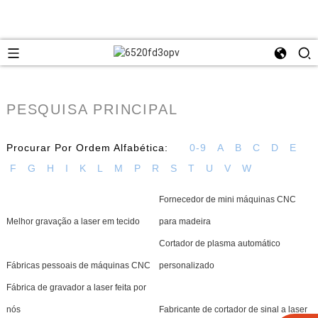
PESQUISA PRINCIPAL
Procurar Por Ordem Alfabética:
0-9
A
B
C
D
E
F
G
H
I
K
L
M
P
R
S
T
U
V
W
Fornecedor de mini máquinas CNC
Melhor gravação a laser em tecido
para madeira
Cortador de plasma automático
Fábricas pessoais de máquinas CNC
personalizado
Fábrica de gravador a laser feita por
nós
Fabricante de cortador de sinal a laser