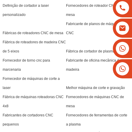
Definição de cortador a laser
Fornecedores de roteador CNC de
personalizado
mesa
Fabricante de planos de máquinas
Fábricas de roteadores CNC de mesa
CNC
Fábrica de roteadores de madeira CNC
+8613825779334
de 5 eixos
Fábrica de cortador de plasma mini cnc
+16266628193
Fornecedor de torno cnc para
Fabricante de oficina mecânica de
marcenaria
madeira
Fornecedor de máquinas de corte a
laser
Melhor máquina de corte e gravação
Fábrica de máquinas roteadoras CNC
Fornecedores de máquinas CNC de
4x8
mesa
Fabricantes de cortadores CNC
Fornecedores de ferramentas de corte
pequenos
a plasma