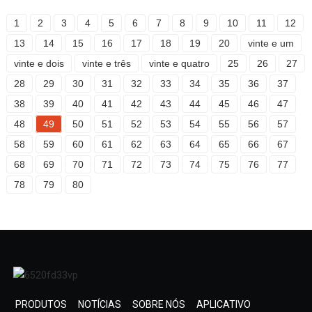
1
2
3
4
5
6
7
8
9
10
11
12
13
14
15
16
17
18
19
20
vinte e um
vinte e dois
vinte e três
vinte e quatro
25
26
27
28
29
30
31
32
33
34
35
36
37
38
39
40
41
42
43
44
45
46
47
48
49
50
51
52
53
54
55
56
57
58
59
60
61
62
63
64
65
66
67
68
69
70
71
72
73
74
75
76
77
78
79
80
PRODUTOS
NOTÍCIAS
SOBRE NÓS
APLICATIVO