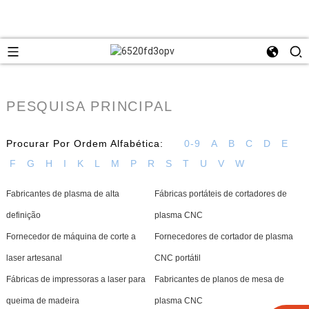
PESQUISA PRINCIPAL
Procurar Por Ordem Alfabética:
0-9
A
B
C
D
E
F
G
H
I
K
L
M
P
R
S
T
U
V
W
Fabricantes de plasma de alta
Fábricas portáteis de cortadores de
definição
plasma CNC
Fornecedor de máquina de corte a
Fornecedores de cortador de plasma
laser artesanal
CNC portátil
Fábricas de impressoras a laser para
Fabricantes de planos de mesa de
queima de madeira
plasma CNC