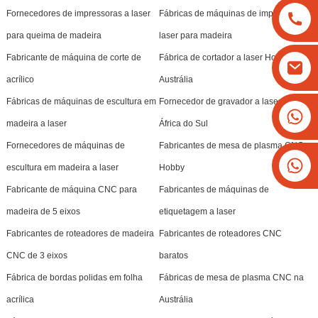
Fornecedores de impressoras a laser
Fábricas de máquinas de impressora a
para queima de madeira
laser para madeira
Fabricante de máquina de corte de
Fábrica de cortador a laser Hobby na
acrílico
Austrália
Fábricas de máquinas de escultura em
Fornecedor de gravador a laser na
+8613825779334
madeira a laser
África do Sul
+16266628193
Fornecedores de máquinas de
Fabricantes de mesa de plasma CNC
escultura em madeira a laser
Hobby
Fabricante de máquina CNC para
Fabricantes de máquinas de
madeira de 5 eixos
etiquetagem a laser
Fabricantes de roteadores de madeira
Fabricantes de roteadores CNC
CNC de 3 eixos
baratos
Fábrica de bordas polidas em folha
Fábricas de mesa de plasma CNC na
acrílica
Austrália