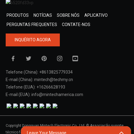
PRODUTOS
NOTÍCIAS
SOBRE NÓS
APLICATIVO
PERGUNTAS FREQUENTES
CONTATE-NOS
INQUÉRITO AGORA
Telefone (China): +8613825779334
E-mail (China): mintech@techmy.cn
Telefone (EUA): +16266628193
E-mail (EUA): info@mintechamerica.com
Copyright Dongguan Mintech Electronic Co., Ltd. © Associação suporte
Mapa do site,
SitemapTrans,
Pesquisa principal
técnico fácil.
Leave Your Message