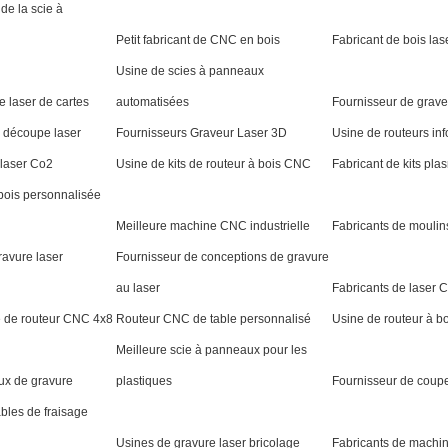
de la scie à
Petit fabricant de CNC en bois
Fabricant de bois las
Usine de scies à panneaux
 laser de cartes
automatisées
Fournisseur de grave
e découpe laser
Fournisseurs Graveur Laser 3D
Usine de routeurs in
 laser Co2
Usine de kits de routeur à bois CNC
Fabricant de kits pl
ois personnalisée
Meilleure machine CNC industrielle
Fabricants de mouli
ravure laser
Fournisseur de conceptions de gravure
au laser
Fabricants de laser 
e de routeur CNC 4x8
Routeur CNC de table personnalisé
Usine de routeur à b
Meilleure scie à panneaux pour les
aux de gravure
plastiques
Fournisseur de coupe
bles de fraisage
Usines de gravure laser bricolage
Fabricants de machin