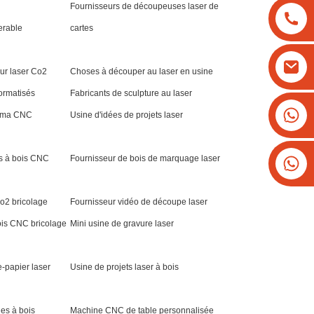
Fournisseurs de découpeuses laser de
erable
cartes
ur laser Co2
Choses à découper au laser en usine
formatisés
Fabricants de sculpture au laser
+8613825779334
asma CNC
Usine d'idées de projets laser
+16266628193
ns à bois CNC
Fournisseur de bois de marquage laser
Co2 bricolage
Fournisseur vidéo de découpe laser
ois CNC bricolage
Mini usine de gravure laser
-papier laser
Usine de projets laser à bois
es à bois
Machine CNC de table personnalisée