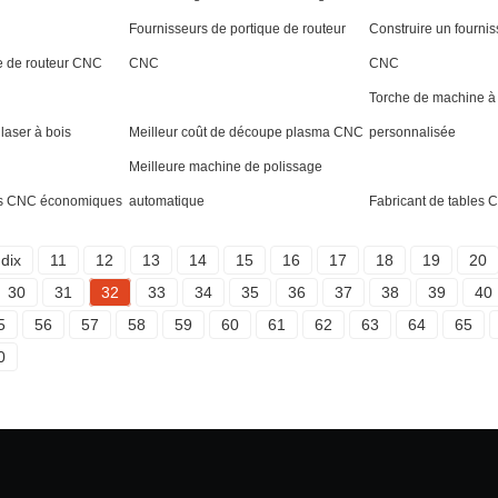
Fournisseurs de portique de routeur
Construire un fournis
e de routeur CNC
CNC
CNC
Torche de machine à
laser à bois
Meilleur coût de découpe plasma CNC
personnalisée
Meilleure machine de polissage
rs CNC économiques
automatique
Fabricant de tables 
dix
11
12
13
14
15
16
17
18
19
20
30
31
32
33
34
35
36
37
38
39
40
5
56
57
58
59
60
61
62
63
64
65
0