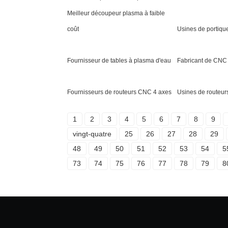
Meilleur découpeur plasma à faible
coût
Usines de portiqu
Fournisseur de tables à plasma d'eau
Fabricant de CNC 
Fournisseurs de routeurs CNC 4 axes
Usines de routeu
1
2
3
4
5
6
7
8
9
vingt-quatre
25
26
27
28
29
48
49
50
51
52
53
54
5
73
74
75
76
77
78
79
8