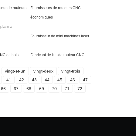
seur de routeurs
Fournisseurs de routeurs CNC
économiques
 plasma
Fournisseur de mini machines laser
CNC en bois
Fabricant de kits de routeur CNC
vingt-et-un
vingt-deux
vingt-trois
41
42
43
44
45
46
47
66
67
68
69
70
71
72