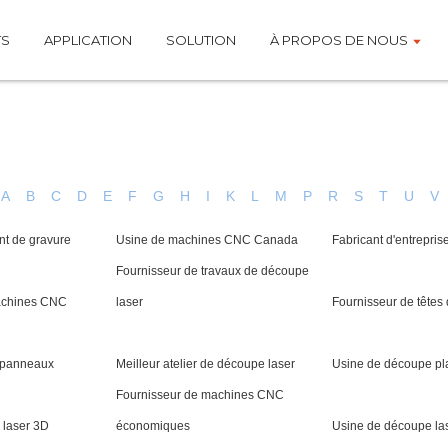
TS
APPLICATION
SOLUTION
À PROPOS DE NOUS
A
B
C
D
E
F
G
H
I
K
L
M
P
R
S
T
U
V
nt de gravure
Usine de machines CNC Canada
Fabricant d'entrepris
Fournisseur de travaux de découpe
achines CNC
laser
Fournisseur de têtes
à panneaux
Meilleur atelier de découpe laser
Usine de découpe pl
Fournisseur de machines CNC
 laser 3D
économiques
Usine de découpe las