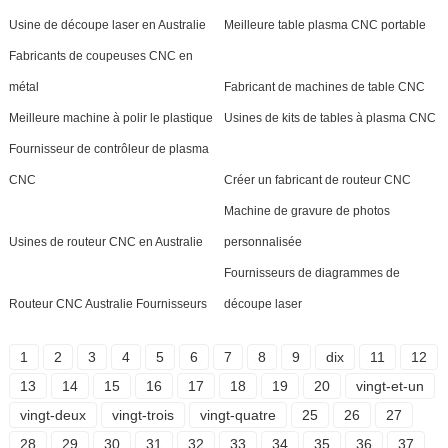
Usine de découpe laser en Australie
Meilleure table plasma CNC portable
Fabricants de coupeuses CNC en
métal
Fabricant de machines de table CNC
Meilleure machine à polir le plastique
Usines de kits de tables à plasma CNC
Fournisseur de contrôleur de plasma
CNC
Créer un fabricant de routeur CNC
Machine de gravure de photos
Usines de routeur CNC en Australie
personnalisée
Fournisseurs de diagrammes de
Routeur CNC Australie Fournisseurs
découpe laser
1
2
3
4
5
6
7
8
9
dix
11
12
13
14
15
16
17
18
19
20
vingt-et-un
vingt-deux
vingt-trois
vingt-quatre
25
26
27
28
29
30
31
32
33
34
35
36
37