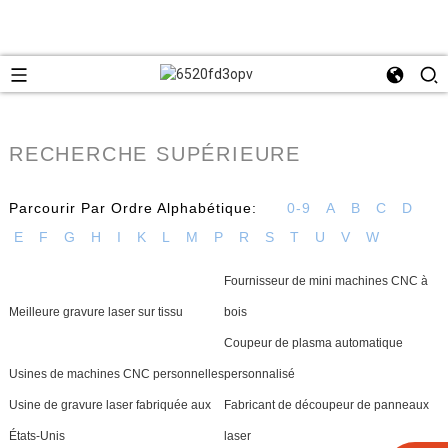
RECHERCHE SUPÉRIEURE
Parcourir Par Ordre Alphabétique:
0-9
A
B
C
D
E
F
G
H
I
K
L
M
P
R
S
T
U
V
W
Fournisseur de mini machines CNC à
Meilleure gravure laser sur tissu
bois
Coupeur de plasma automatique
Usines de machines CNC personnelles
personnalisé
Usine de gravure laser fabriquée aux
Fabricant de découpeur de panneaux
États-Unis
laser