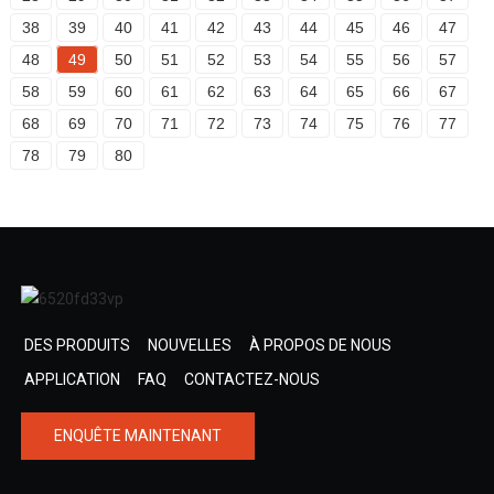
38
39
40
41
42
43
44
45
46
47
48
49
50
51
52
53
54
55
56
57
58
59
60
61
62
63
64
65
66
67
68
69
70
71
72
73
74
75
76
77
78
79
80
DES PRODUITS
NOUVELLES
À PROPOS DE NOUS
APPLICATION
FAQ
CONTACTEZ-NOUS
ENQUÊTE MAINTENANT