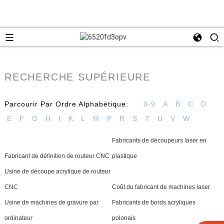
RECHERCHE SUPÉRIEURE
Parcourir Par Ordre Alphabétique:
0-9
A
B
C
D
E
F
G
H
I
K
L
M
P
R
S
T
U
V
W
Fabricants de découpeurs laser en
Fabricant de définition de routeur CNC
plastique
Usine de découpe acrylique de routeur
CNC
Coût du fabricant de machines laser
Usine de machines de gravure par
Fabricants de bords acryliques
ordinateur
polonais