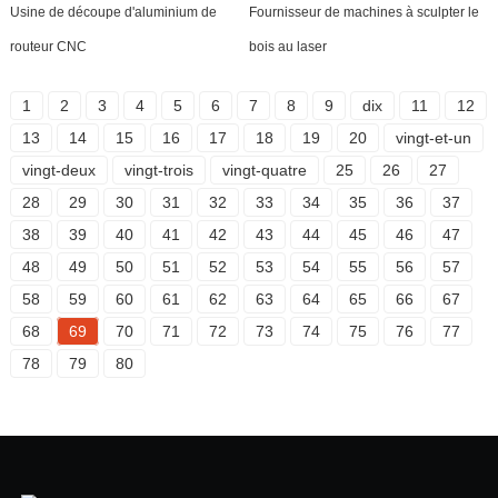
Usine de découpe d'aluminium de
Fournisseur de machines à sculpter le
routeur CNC
bois au laser
1
2
3
4
5
6
7
8
9
dix
11
12
13
14
15
16
17
18
19
20
vingt-et-un
vingt-deux
vingt-trois
vingt-quatre
25
26
27
28
29
30
31
32
33
34
35
36
37
38
39
40
41
42
43
44
45
46
47
48
49
50
51
52
53
54
55
56
57
58
59
60
61
62
63
64
65
66
67
68
69
70
71
72
73
74
75
76
77
78
79
80