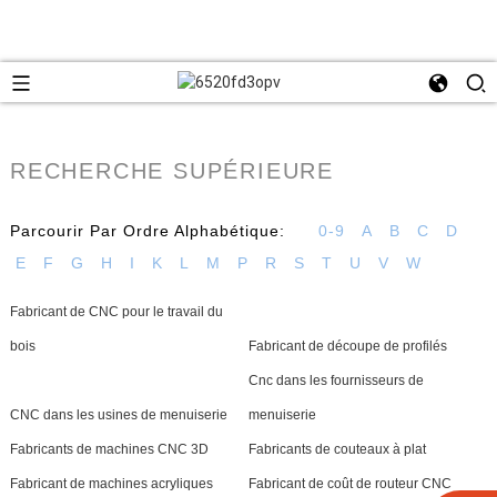
RECHERCHE SUPÉRIEURE
Parcourir Par Ordre Alphabétique:
0-9
A
B
C
D
E
F
G
H
I
K
L
M
P
R
S
T
U
V
W
Fabricant de CNC pour le travail du
bois
Fabricant de découpe de profilés
Cnc dans les fournisseurs de
CNC dans les usines de menuiserie
menuiserie
Fabricants de machines CNC 3D
Fabricants de couteaux à plat
Fabricant de machines acryliques
Fabricant de coût de routeur CNC