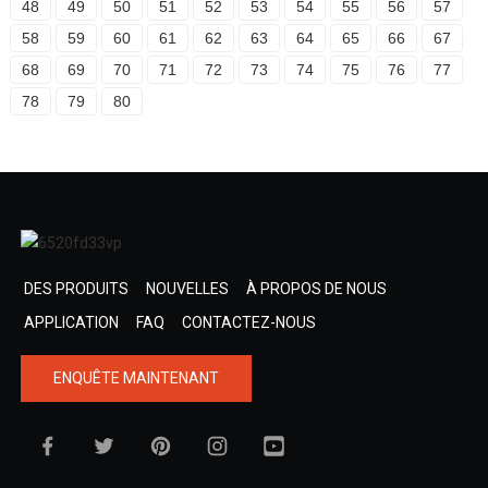
48
49
50
51
52
53
54
55
56
57
58
59
60
61
62
63
64
65
66
67
68
69
70
71
72
73
74
75
76
77
78
79
80
DES PRODUITS
NOUVELLES
À PROPOS DE NOUS
APPLICATION
FAQ
CONTACTEZ-NOUS
ENQUÊTE MAINTENANT