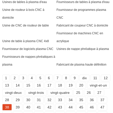
Usines de tables à plasma d'eau
Fournisseurs de tables à plasma d'eau
Usine de routeur à bois CNC à
Fournisseur de programmes plasma
domicile
CNC
Usine de CNC de routeur de table
Fabricant de coupeur CNC à domicile
Fournisseur de machines CNC en
Usine de table à plasma CNC 4x8
acrylique
Fournisseur de logiciels plasma CNC
Usines de nappe phréatique à plasma
Fournisseurs de nappes phréatiques à
plasma
Fabricant de plasma haute définition
1
2
3
4
5
6
7
8
9
dix
11
12
13
14
15
16
17
18
19
20
vingt-et-un
vingt-deux
vingt-trois
vingt-quatre
25
26
27
28
29
30
31
32
33
34
35
36
37
38
39
40
41
42
43
44
45
46
47